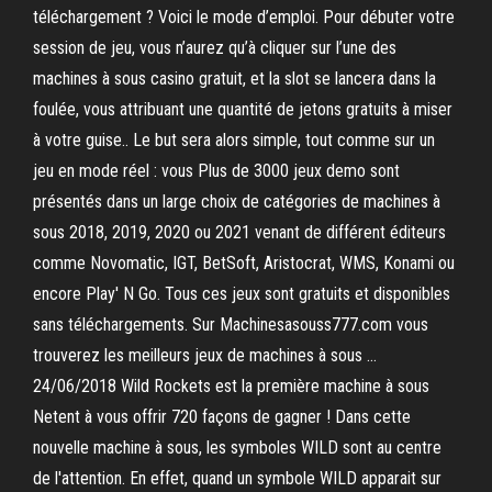
téléchargement ? Voici le mode d’emploi. Pour débuter votre
session de jeu, vous n’aurez qu’à cliquer sur l’une des
machines à sous casino gratuit, et la slot se lancera dans la
foulée, vous attribuant une quantité de jetons gratuits à miser
à votre guise.. Le but sera alors simple, tout comme sur un
jeu en mode réel : vous Plus de 3000 jeux demo sont
présentés dans un large choix de catégories de machines à
sous 2018, 2019, 2020 ou 2021 venant de différent éditeurs
comme Novomatic, IGT, BetSoft, Aristocrat, WMS, Konami ou
encore Play' N Go. Tous ces jeux sont gratuits et disponibles
sans téléchargements. Sur Machinesasouss777.com vous
trouverez les meilleurs jeux de machines à sous …
24/06/2018 Wild Rockets est la première machine à sous
Netent à vous offrir 720 façons de gagner ! Dans cette
nouvelle machine à sous, les symboles WILD sont au centre
de l'attention. En effet, quand un symbole WILD apparait sur