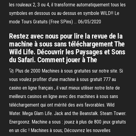
les rouleaux 2, 3 ou 4, il transforme automatiquement tous les
symboles en dessous ou au-dessus en symbole WILD!! Le
mode Tours Gratuits (Free SPins) … 06/05/2020
Restez avec nous pour lire la revue de la
machine à sous sans téléchargement The
Wild Life. Découvrir les Paysages et Sons
du Safari. Comment jouer à The
🚀 Plus de 2000 Machines à sous gratuites sur notre site. Si
vous voulez profiter d’une machine à sous gratuit 777 au
casino en ligne français , il vaut mieux utiliser notre liste de
meilleurs casinos en ligne avec des machines à sous sans
téléchargement qui ont mérité des avis favorables. Wild
Water. Mega Glam Life. Jack and the Beanstalk. Steam Tower.
Energoonz. Machine a sous : jouez à plus de 800 jeux gratuits
en un clic ! Machines à sous; Découvrez les nouvelles