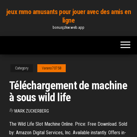
Skip
jeux mmo amusants pour jouer avec des amis en
to
ligne
the
bonusjzkw.web.app
content
Category
Varano70758
Téléchargement de machine
à sous wild life
By
MARK ZUCKERBERG
The Wild Life Slot Machine Online. Price: Free Download. Sold
by: Amazon Digital Services, Inc. Available instantly. Offers in-