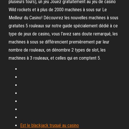
plusieurs tours), un jeu Jouez gratuitement au jeu de casino
Wild rockets et à plus de 2000 machines à sous sur Le
Meilleur du Casino! Découvrez les nouvelles machines à sous
gratuites 5 rouleaux sur notre guide spécialement dédié à ce
type de jeux de casino, vous l'avez sans doute remarqué, les
machines à sous se différencient premièrement par leur
nombre de rouleaux, on dénombre 2 types de slot, les
machines à 3 rouleaux, et celles qui en comptent 5.
Est le blackjack truqué au casino