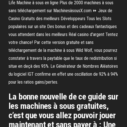
Life Machine à sous en ligne Plus de 2000 machines à sous
sans téléchargement sur MachinesàsousX.com ⏩ Jeux de
Casino Gratuits des meilleurs Développeurs Tous les Slots
populaires sur un site Des bonus et des cadeaux fantastiques
vous attendent dans les meilleurs Réal casino d'argent Tentez
votre chance! Par cette version gratuite et sans
téléchargement de la machine à sous Wild Wolf, vous pourrez
constater à travers la paytable que le taux de redistribution si
situe en deçà des 95%. Le Générateur de Nombres Aléatoires
du logiciel IGT confirme en effet une oscillation de 92% à 94%
pour les ratios gains/pertes.
La bonne nouvelle de ce guide sur
les machines à sous gratuites,
c’est que vous allez pouvoir jouer
maintenant et sans payer à : Une