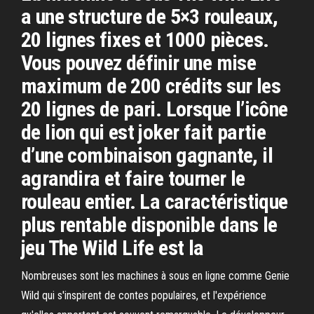
a une structure de 5×3 rouleaux,
20 lignes fixes et 1000 pièces.
Vous pouvez définir une mise
maximum de 200 crédits sur les
20 lignes de pari. Lorsque l’icône
de lion qui est joker fait partie
d’une combinaison gagnante, il
agrandira et faire tourner le
rouleau entier. La caractéristique
plus rentable disponible dans le
jeu The Wild Life est la
Nombreuses sont les machines à sous en ligne comme Genie
Wild qui s'inspirent de contes populaires, et l'expérience