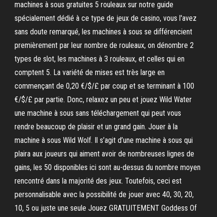
machines à sous gratuites 5 rouleaux sur notre guide
spécialement dédié à ce type de jeux de casino, vous l'avez
sans doute remarqué, les machines à sous se différencient
premièrement par leur nombre de rouleaux, on dénombre 2
types de slot, les machines à 3 rouleaux, et celles qui en
comptent 5. La variété de mises est très large en
commençant de 0,20 €/$/£ par coup et se terminant à 100
€/$/£ par partie. Donc, relaxez un peu et jouez Wild Water
une machine à sous sans téléchargement qui peut vous
rendre beaucoup de plaisir et un grand gain. Jouer à la
machine à sous Wild Wolf. Il s’agit d’une machine à sous qui
plaira aux joueurs qui aiment avoir de nombreuses lignes de
gains, les 50 disponibles ici sont au-dessus du nombre moyen
rencontré dans la majorité des jeux. Toutefois, ceci est
personnalisable avec la possibilité de jouer avec 40, 30, 20,
10, 5 ou juste une seule Jouez GRATUITEMENT Goddess Of