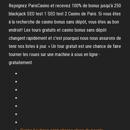
Rejoignez ParisCasino et recevez 100% de bonus jusqu’à 250
blackjack SEO test 1 SEO test 2 Casino de Paris. Si vous êtes
à la recherche de casino bonus sans dépôt, vous êtes au bon
endroit! Les tours gratuits et casino bonus sans dépôt
changent rapidement et c'est pourquoi nous nous assurons de
tenir nos listes à jour. » Un tour gratuit est une chance de faire
tourner les roues sur une machine à sous en ligne -
gratuitement.