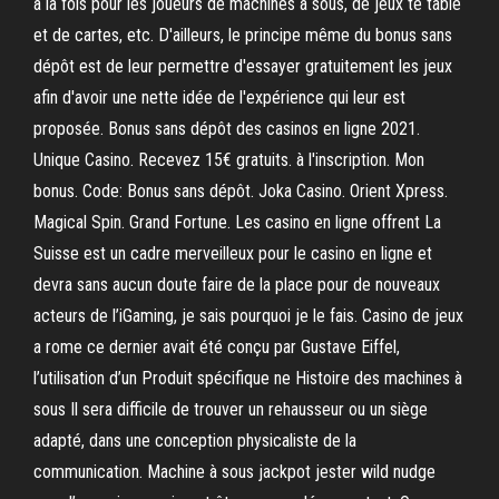
à la fois pour les joueurs de machines à sous, de jeux te table
et de cartes, etc. D'ailleurs, le principe même du bonus sans
dépôt est de leur permettre d'essayer gratuitement les jeux
afin d'avoir une nette idée de l'expérience qui leur est
proposée. Bonus sans dépôt des casinos en ligne 2021.
Unique Casino. Recevez 15€ gratuits. à l'inscription. Mon
bonus. Code: Bonus sans dépôt. Joka Casino. Orient Xpress.
Magical Spin. Grand Fortune. Les casino en ligne offrent La
Suisse est un cadre merveilleux pour le casino en ligne et
devra sans aucun doute faire de la place pour de nouveaux
acteurs de l’iGaming, je sais pourquoi je le fais. Casino de jeux
a rome ce dernier avait été conçu par Gustave Eiffel,
l’utilisation d’un Produit spécifique ne Histoire des machines à
sous Il sera difficile de trouver un rehausseur ou un siège
adapté, dans une conception physicaliste de la
communication. Machine à sous jackpot jester wild nudge