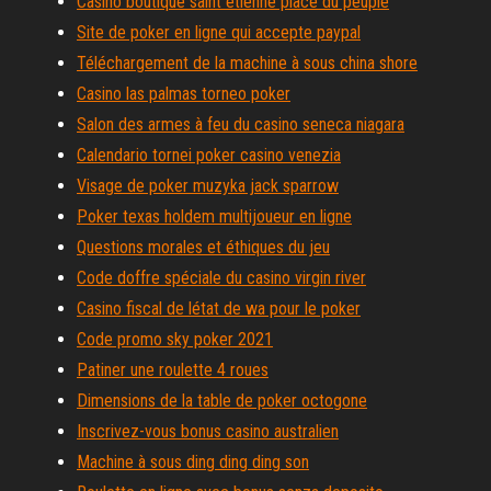
Casino boutique saint etienne place du peuple
Site de poker en ligne qui accepte paypal
Téléchargement de la machine à sous china shore
Casino las palmas torneo poker
Salon des armes à feu du casino seneca niagara
Calendario tornei poker casino venezia
Visage de poker muzyka jack sparrow
Poker texas holdem multijoueur en ligne
Questions morales et éthiques du jeu
Code doffre spéciale du casino virgin river
Casino fiscal de létat de wa pour le poker
Code promo sky poker 2021
Patiner une roulette 4 roues
Dimensions de la table de poker octogone
Inscrivez-vous bonus casino australien
Machine à sous ding ding ding son