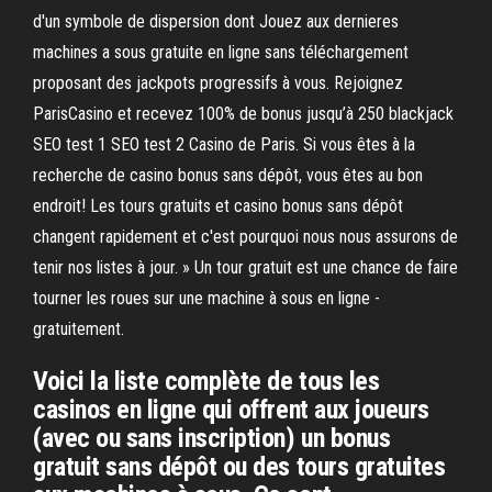
d'un symbole de dispersion dont Jouez aux dernieres
machines a sous gratuite en ligne sans téléchargement
proposant des jackpots progressifs à vous. Rejoignez
ParisCasino et recevez 100% de bonus jusqu’à 250 blackjack
SEO test 1 SEO test 2 Casino de Paris. Si vous êtes à la
recherche de casino bonus sans dépôt, vous êtes au bon
endroit! Les tours gratuits et casino bonus sans dépôt
changent rapidement et c'est pourquoi nous nous assurons de
tenir nos listes à jour. » Un tour gratuit est une chance de faire
tourner les roues sur une machine à sous en ligne -
gratuitement.
Voici la liste complète de tous les
casinos en ligne qui offrent aux joueurs
(avec ou sans inscription) un bonus
gratuit sans dépôt ou des tours gratuites