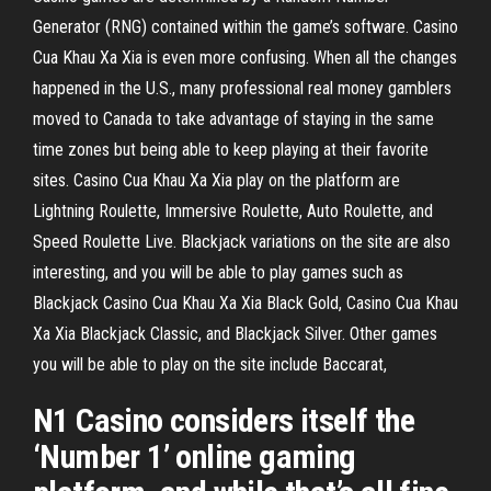
Generator (RNG) contained within the game’s software. Casino
Cua Khau Xa Xia is even more confusing. When all the changes
happened in the U.S., many professional real money gamblers
moved to Canada to take advantage of staying in the same
time zones but being able to keep playing at their favorite
sites. Casino Cua Khau Xa Xia play on the platform are
Lightning Roulette, Immersive Roulette, Auto Roulette, and
Speed Roulette Live. Blackjack variations on the site are also
interesting, and you will be able to play games such as
Blackjack Casino Cua Khau Xa Xia Black Gold, Casino Cua Khau
Xa Xia Blackjack Classic, and Blackjack Silver. Other games
you will be able to play on the site include Baccarat,
N1 Casino considers itself the
‘Number 1’ online gaming