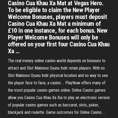
Casino Cua Khau Xa Mat at Vegas Hero.
To be eligible to claim the New Player
Welcome Bonuses, players must deposit
Casino Cua Khau Xa Mat a minimum of
£10 in one instance, for each bonus. New
Player Welcome Bonuses will only be
offered on your first four Casino Cua Khau
Xa …
The real money online casino world depends on bonuses to
attract and Slot Makinesi Oyunu Indir retain players. With no
Slot Makinesi Oyunu Indir physical location and no way to see
the player face to face, a casino … PlayNow offers many of
the most popular casino games online. Online Casino games
allow you Casino Cua Khau Xa Xia to play an electronic version
of popular casino games such as baccarat, slots, poker,
blackjack and roulette. Game outcomes for Online Casino …