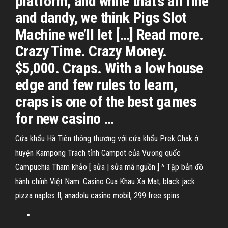
platform, and while that’s all fine
and dandy, we think Pigs Slot
Machine we’ll let […] Read more.
Crazy Time. Crazy Money.
$5,000. Craps. With a low house
edge and few rules to learn,
craps is one of the best games
for new casino …
Cửa khẩu Hà Tiên thông thương với cửa khẩu Prek Chak ở
huyện Kampong Trach tỉnh Campot của Vương quốc
Campuchia Tham khảo [ sửa | sửa mã nguồn ] ^ Tập bản đồ
hành chính Việt Nam. Casino Cua Khau Xa Mat, black jack
pizza naples fl, anadolu casino mobil, 299 free spins