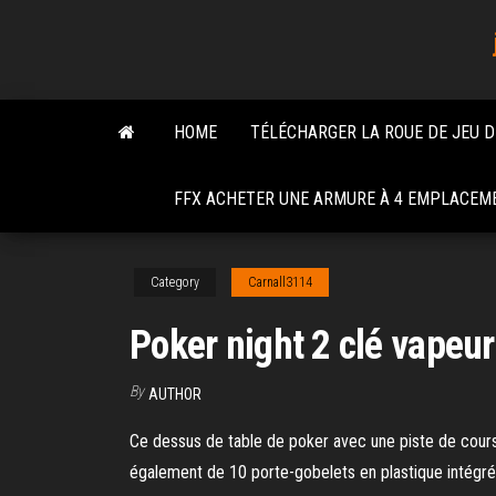
Skip
to
the
content
HOME
TÉLÉCHARGER LA ROUE DE JEU D
FFX ACHETER UNE ARMURE À 4 EMPLACEM
Category
Carnall3114
Poker night 2 clé vapeur
By
AUTHOR
Ce dessus de table de poker avec une piste de course
également de 10 porte-gobelets en plastique intégré