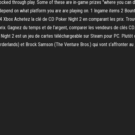
locked through play. Some of these are in-game prizes "where you can d
 depend on what platform you are are playing on. 1 Ingame items 2 Boun
box Achetez la clé de CD Poker Night 2 en comparant les prix. Trouve
prix. Gagnez du temps et de l’argent, comparer les vendeurs de clés CD.
r Night 2 est un jeu de cartes téléchargeable sur Steam pour PC. Plutôt 
rderlands) et Brock Samson (The Venture Bros.) qui vont s’affronter au j