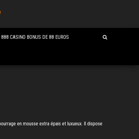
e
888 CASINO BONUS DE 88 EUROS
bourrage en mousse extra épais et luxueux. Il dispose