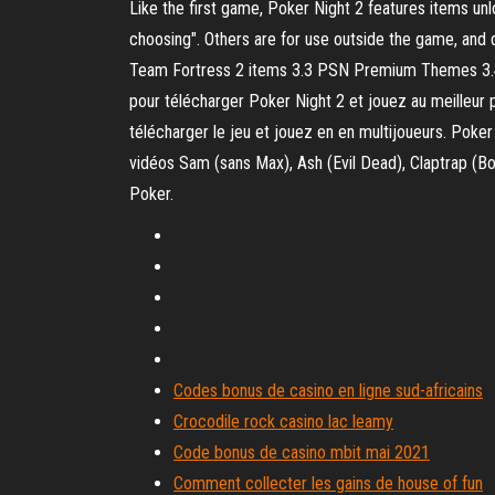
Like the first game, Poker Night 2 features items un
choosing". Others are for use outside the game, and
Team Fortress 2 items 3.3 PSN Premium Themes 3.4 X
pour télécharger Poker Night 2 et jouez au meilleur 
télécharger le jeu et jouez en en multijoueurs. Poke
vidéos Sam (sans Max), Ash (Evil Dead), Claptrap (Bo
Poker.
Codes bonus de casino en ligne sud-africains
Crocodile rock casino lac leamy
Code bonus de casino mbit mai 2021
Comment collecter les gains de house of fun