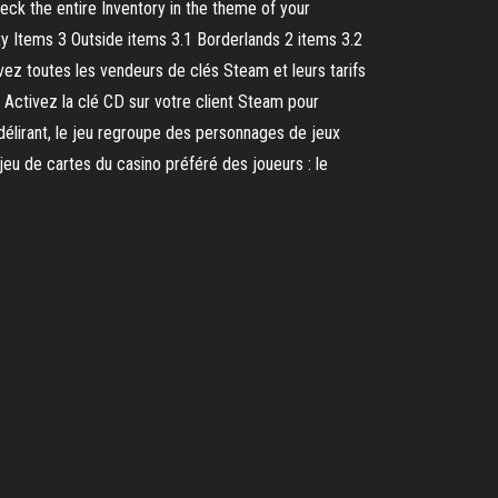
eck the entire Inventory in the theme of your
ty Items 3 Outside items 3.1 Borderlands 2 items 3.2
z toutes les vendeurs de clés Steam et leurs tarifs
 Activez la clé CD sur votre client Steam pour
délirant, le jeu regroupe des personnages de jeux
eu de cartes du casino préféré des joueurs : le