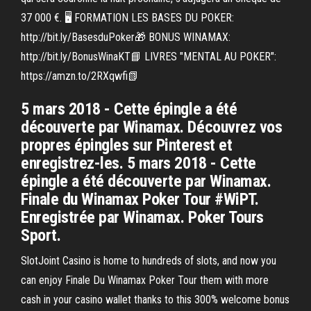
37 000 €. 🖥️ FORMATION LES BASES DU POKER:
http://bit.ly/BasesduPoker🎁 BONUS WINAMAX:
http://bit.ly/BonusWinaKT📘 LIVRES "MENTAL AU POKER":
https://amzn.to/2RXqwfi📗
5 mars 2018 - Cette épingle a été
découverte par Winamax. Découvrez vos
propres épingles sur Pinterest et
enregistrez-les. 5 mars 2018 - Cette
épingle a été découverte par Winamax.
Finale du Winamax Poker Tour #WiPT.
Enregistrée par Winamax. Poker Tours
Sport.
SlotJoint Casino is home to hundreds of slots, and now you
can enjoy Finale Du Winamax Poker Tour them with more
cash in your casino wallet thanks to this 300% welcome bonus