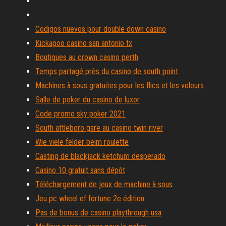
Codigos nuevos pour double down casino
Kickapoo casino san antonio tx
Boutiques au crown casino perth
Temps partagé près du casino de south point
Machines à sous gratuites pour les flics et les voleurs
Salle de poker du casino de luxor
Code promo sky poker 2021
South attleboro gare au casino twin river
Wie viele felder beim roulette
Casting de blackjack ketchum desperado
Casino 10 gratuit sans dépôt
Téléchargement de jeux de machine à sous
Jeu pc wheel of fortune 2e édition
Pas de bonus de casino playthrough usa