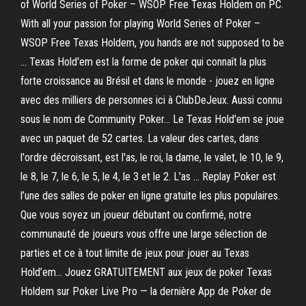
of World Series of Poker – WSOP Free Texas Holdem on PC.
With all your passion for playing World Series of Poker –
WSOP Free Texas Holdem, you hands are not supposed to be
… Texas Hold'em est la forme de poker qui connaît la plus
forte croissance au Brésil et dans le monde - jouez en ligne
avec des milliers de personnes ici à ClubDeJeux. Aussi connu
sous le nom de Community Poker… Le Texas Hold'em se joue
avec un paquet de 52 cartes. La valeur des cartes, dans
l'ordre décroissant, est l'as, le roi, la dame, le valet, le 10, le 9,
le 8, le 7, le 6, le 5, le 4, le 3 et le 2. L'as … Replay Poker est
l’une des salles de poker en ligne gratuite les plus populaires.
Que vous soyez un joueur débutant ou confirmé, notre
communauté de joueurs vous offre une large sélection de
parties et ce à tout limite de jeux pour jouer au Texas
Hold’em… Jouez GRATUITEMENT aux jeux de poker Texas
Holdem sur Poker Live Pro — la dernière App de Poker de