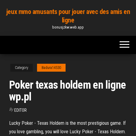
Skip
jeux mmo amusants pour jouer avec des amis en
to
ligne
the
bonusjzkw.web.app
content
Category
Badura14530
Poker texas holdem en ligne
wp.pl
By
EDITOR
Lucky Poker - Texas Holdem is the most prestigious game. If
you love gambling, you will love Lucky Poker - Texas Holdem.