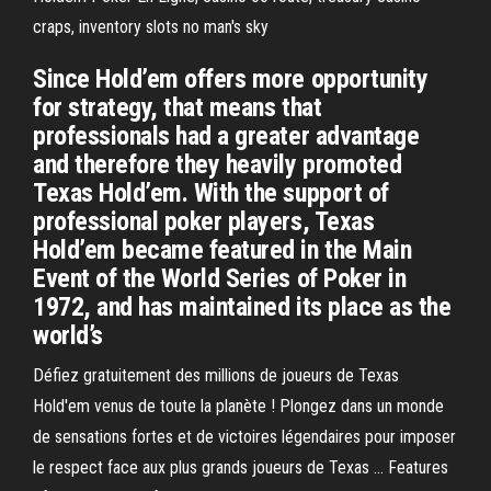
craps, inventory slots no man's sky
Since Hold’em offers more opportunity
for strategy, that means that
professionals had a greater advantage
and therefore they heavily promoted
Texas Hold’em. With the support of
professional poker players, Texas
Hold’em became featured in the Main
Event of the World Series of Poker in
1972, and has maintained its place as the
world’s
Défiez gratuitement des millions de joueurs de Texas
Hold'em venus de toute la planète ! Plongez dans un monde
de sensations fortes et de victoires légendaires pour imposer
le respect face aux plus grands joueurs de Texas … Features