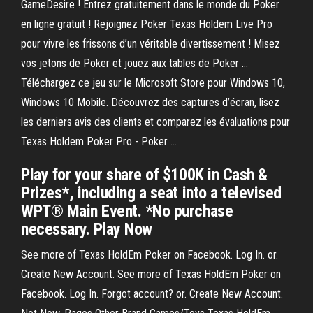
GameDesire ! Entrez gratuitement dans le monde du Poker
en ligne gratuit ! Rejoignez Poker Texas Holdem Live Pro
pour vivre les frissons d’un véritable divertissement ! Misez
vos jetons de Poker et jouez aux tables de Poker …
Téléchargez ce jeu sur le Microsoft Store pour Windows 10,
Windows 10 Mobile. Découvrez des captures d’écran, lisez
les derniers avis des clients et comparez les évaluations pour
Texas Holdem Poker Pro - Poker …
Play for your share of $100K in Cash &
Prizes*, including a seat into a televised
WPT® Main Event. *No purchase
necessary. Play Now
See more of Texas HoldEm Poker on Facebook. Log In. or.
Create New Account. See more of Texas HoldEm Poker on
Facebook. Log In. Forgot account? or. Create New Account.